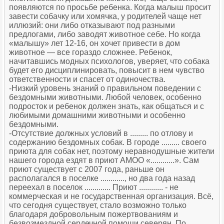
появляются по просьбе ребенка. Когда малыш просит
завести собачку или хомячка, у родителей чаще нет
иллюзий: они либо отказывают под разными
предлогами, либо заводят животное себе. Но когда
«малышу» лет 12-16, он хочет привести в дом
животное — все гораздо сложнее. Ребенок,
начитавшись модных психологов, уверяет, что собака
будет его дисциплинировать, повысит в нем чувство
ответственности и спасет от одиночества.
-Низкий уровень знаний о правильном поведении с
бездомными животными. Любой человек, особенно
подросток и ребенок должен знать, как общаться и с
любимыми домашними животными и особенно
бездомными.
-Отсутствие должных условий в ......... по отлову и
содержанию бездомных собак. В городе ......... своего
приюта для собак нет, поэтому неравнодушные жители
нашего города ездят в приют АМОО «............». Сам
приют существует с 2007 года, раньше он
располагался в поселке ............, но два года назад
переехал в поселок ............. Приют ............ - не
коммерческая и не государственная организация. Всё,
что сегодня существует, стало возможно только
благодаря добровольным пожертвованиям и
безвозмездной сердечной помощи северян. По