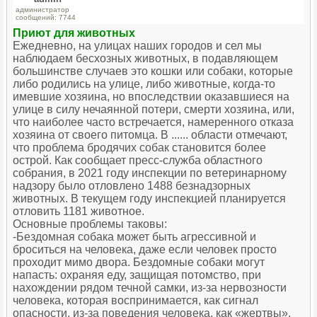
администратор
сообщений: 7744
Приют для животных
Ежедневно, на улицах наших городов и сел мы
наблюдаем бесхозных животных, в подавляющем
большинстве случаев это кошки или собаки, которые
либо родились на улице, либо животные, когда-то
имевшие хозяина, но впоследствии оказавшиеся на
улице в силу нечаянной потери, смерти хозяина, или,
что наиболее часто встречается, намеренного отказа
хозяина от своего питомца. В ...... области отмечают,
что проблема бродячих собак становится более
острой. Как сообщает пресс-служба областного
собрания, в 2021 году инспекции по ветеринарному
надзору было отловлено 1488 безнадзорных
животных. В текущем году инспекцией планируется
отловить 1181 животное.
Основные проблемы таковы:
-Бездомная собака может быть агрессивной и
броситься на человека, даже если человек просто
проходит мимо двора. Бездомные собаки могут
напасть: охраняя еду, защищая потомство, при
нахождении рядом течной самки, из-за нервозности
человека, которая воспринимается, как сигнал
опасности, из-за поведения человека, как «жертвы»,