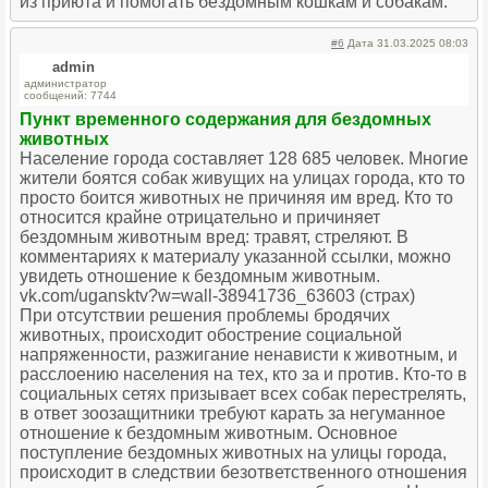
из приюта и помогать бездомным кошкам и собакам.
#6
Дата 31.03.2025 08:03
admin
администратор
сообщений: 7744
Пункт временного содержания для бездомных
животных
Население города составляет 128 685 человек. Многие
жители боятся собак живущих на улицах города, кто то
просто боится животных не причиняя им вред. Кто то
относится крайне отрицательно и причиняет
бездомным животным вред: травят, стреляют. В
комментариях к материалу указанной ссылки, можно
увидеть отношение к бездомным животным.
vk.com/ugansktv?w=wall-38941736_63603 (страх)
При отсутствии решения проблемы бродячих
животных, происходит обострение социальной
напряженности, разжигание ненависти к животным, и
расслоению населения на тех, кто за и против. Кто-то в
социальных сетях призывает всех собак перестрелять,
в ответ зоозащитники требуют карать за негуманное
отношение к бездомным животным. Основное
поступление бездомных животных на улицы города,
происходит в следствии безответственного отношения