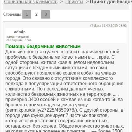
Социальная значимость
>
Приюты
>
Приют для безд
Страницы:
1
2
3
#5
Дата 31.03.2025 08:02
admin
администратор
сообщений: 7744
Помощь бездомным животным
Данный проект актуален в связи с наличием острой
проблемы с бездомными животными в ..... крае. С
одной стороны, жители края в целом недовольны
ситуацией с бездомными животными, но сами
способствуют появлению кошек и собак на улицах
города. Это связано с отсутствием комплексного
подхода в популяризации ответственного обращения
с животными. По последним данным ученых
количество бездомных животных на территории .....
примерно 3400 особей и каждая из них когда-то была
брошена своим владельцем на улицу
(perm.kp.ru/daily/27225/4350978/). С другой стороны, в
городе уже функционирует 7 частных приютов,
которые осуществляют содержание животных,
оставшихся без хозяев. Общее количество животных,
находящихся на попечении приютов ... — более 3500