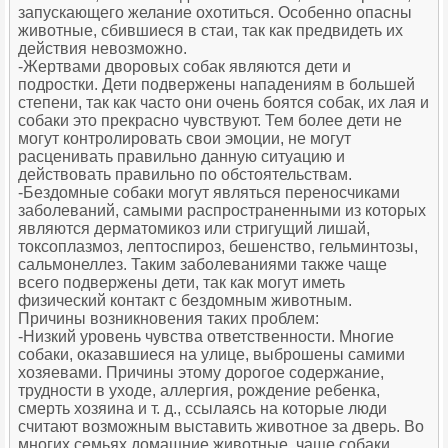
запускающего желание охотиться. Особенно опасны
животные, сбившиеся в стаи, так как предвидеть их
действия невозможно.
-Жертвами дворовых собак являются дети и
подростки. Дети подвержены нападениям в большей
степени, так как часто они очень боятся собак, их лая и
собаки это прекрасно чувствуют. Тем более дети не
могут контролировать свои эмоции, не могут
расценивать правильно данную ситуацию и
действовать правильно по обстоятельствам.
-Бездомные собаки могут являться переносчиками
заболеваний, самыми распространенными из которых
являются дерматомикоз или стригущий лишай,
токсоплазмоз, лептоспироз, бешенство, гельминтозы,
сальмонеллез. Таким заболеваниями также чаще
всего подвержены дети, так как могут иметь
физический контакт с бездомным животным.
Причины возникновения таких проблем:
-Низкий уровень чувства ответственности. Многие
собаки, оказавшиеся на улице, выброшены самими
хозяевами. Причины этому дорогое содержание,
трудности в уходе, аллергия, рождение ребенка,
смерть хозяина и т. д., ссылаясь на которые люди
считают возможным выставить животное за дверь. Во
многих семьях домашние животные, чаще собаки,