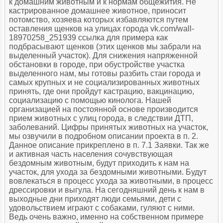
к домашним животным и к нормам общежития. Не
кастрированное домашнее животное, приносит
потомство, хозяева которых избавляются путем
оставления щенков на улицах города vk.com/wall-
18970258_251939 ссылка для примера как
подбрасывают щенков (этих щенков мы забрали на
выделенный участок). Для снижения напряженной
обстановки в городе, при обустройстве участка
выделенного нам, мы готовы разбить стаи города и
самых крупных и не социализированных животных
принять, где они пройдут кастрацию, вакцинацию,
социализацию с помощью кинолога. Нашей
организацией на постоянной основе производится
прием животных с улиц города, в следствии ДТП,
заболеваний. Цифры принятых животных на участок,
мы озвучили в подробном описании проекта в п. 2.
Данное описание прикреплено в п. 7.1 Заявки. Так же
и активная часть населения сочувствующая
бездомным животным, будут приходить к нам на
участок, для ухода за бездомными животными. Будут
вовлекаться в процесс ухода за животными, в процесс
дрессировки и выгула. На сегодняшний день к нам в
выходные дни приходят люди семьями, дети с
удовольствием играют с собаками, гуляют с ними.
Ведь очень важно, именно на собственном примере