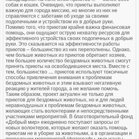
собак и кошек. Очевидно, что приюты выполняют
важную для города миссию, но многие из них не
справляются с заботами об уходе за своими
подопечными и устройством их в добрые руки.
Помимо того, что приютам крайне важна финансовая
помощь, они ощущают острую нехватку ресурсов для
эффективного устройства своих подопечных в добрые
руки. Это сказывается на эффективности работы
приютов – большинство из них переполнены. Однако,
чем больше животных из приютов обретают хозяев,
тем большее количество бездомных животных смогут
принять приюты на освободившееся места. Вместе с
тем, большинство .... приютов используют токсичные
способы привлечения внимания к проблемам
бездомных животных и этим взывают негативную
реакцию у жителей города, а не желание помочь.
Таким образом, проект актуален не только для
приютов для бездомных животных, но и для людей
неравнодушных к проблемам бездомных животных,
желающих стать волонтерами и непосредственными
участниками мероприятий. В благотворительный фонд
«Добрый мир» ежедневно поступают запросы от
новых волонтеров, которые желают оказать помощь
приютам не в уборке за животными, а в организации и
проведении мероприятий (фотографы, музыканты,