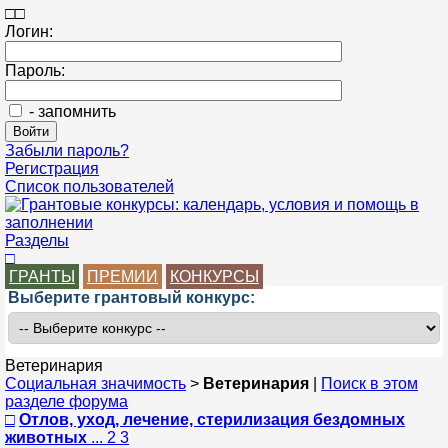
□
□
Логин:
Пароль:
- запомнить
Забыли пароль?
Регистрация
Список пользователей
Разделы
□
ГРАНТЫ
ПРЕМИИ
КОНКУРСЫ
Выберите грантовый конкурс:
Ветеринария
Социальная значимость
>
Ветеринария
|
Поиск в этом
разделе форума
□
Отлов, уход, лечение, стерилизация бездомных
животных
... 2 3