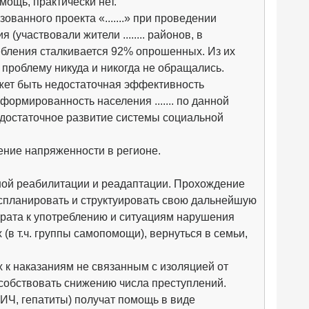
мощь, практически нет.
ванного проекта «.......» при проведении
частвовали жители ........ районов, в
ребления сталкивается 92% опрошенных. Из их
проблему никуда и никогда не обращались.
жет быть недостаточная эффективность
формированность населения ....... по данной
едостаточное развитие системы социальной
жение напряженности в регионе.
ьной реабилитации и реадаптации. Прохождение
спланировать и структуировать свою дальнейшую
врата к употреблению и ситуациям нарушения
(в т.ч. группы самопомощи), вернуться в семьи,
 к наказаниям не связанным с изоляцией от
собствовать снижению числа преступлений.
Ч, гепатиты) получат помощь в виде