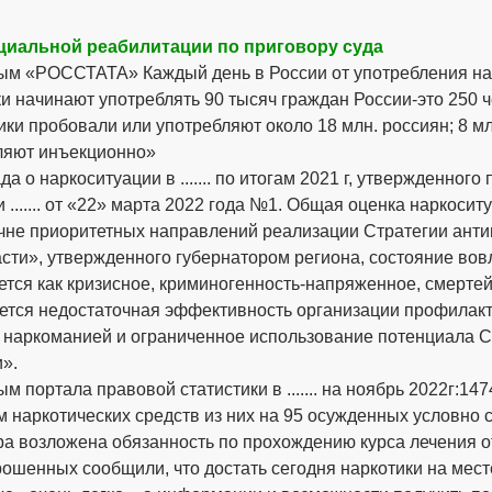
циальной реабилитации по приговору суда
ым «РОССТАТА» Каждый день в России от употребления нар
и начинают употреблять 90 тысяч граждан России-это 250 ч
ки пробовали или употребляют около 18 млн. россиян; 8 м
ляют инъекционно»
да о наркоситуации в ....... по итогам 2021 г, утвержденно
 ....... от «22» марта 2022 года №1. Общая оценка наркоситуац
чне приоритетных направлений реализации Стратегии антин
области», утвержденного губернатором региона, состояние в
ется как кризисное, криминогенность-напряженное, смерте
ется недостаточная эффективность организации профилакт
 наркоманией и ограниченное использование потенциала С
».
м портала правовой статистики в ....... на ноябрь 2022г:1
м наркотических средств из них на 95 осужденных условно
ра возложена обязанность по прохождению курса лечения о
ошенных сообщили, что достать сегодня наркотики на мест