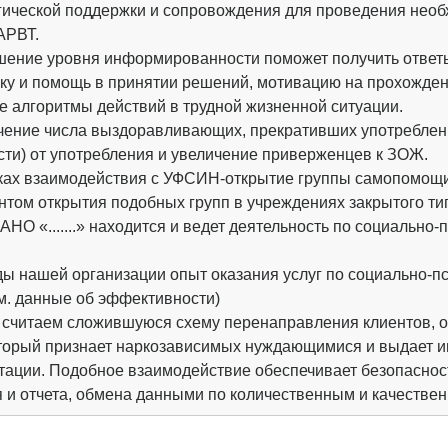
гической поддержки и сопровождения для проведения необ
АРВТ.
шение уровня информированности поможет получить ответ
ку и помощь в принятии решений, мотивацию на прохождени
е алгоритмы действий в трудной жизненной ситуации.
ичение числа выздоравливающих, прекративших употреблен
сти) от употребления и увеличение приверженцев к ЗОЖ.
ках взаимодействия с УФСИН-открытие группы самопомощи в 
нтом открытия подобных групп в учреждениях закрытого ти
НО «.......» находится и ведет деятельность по социально-п
ды нашей организации опыт оказания услуг по социально-п
см. данные об эффективности)
считаем сложившуюся схему перенаправления клиентов, о
., который признает наркозависимых нуждающимися и выдае
тации. Подобное взаимодействие обеспечивает безопаснос
я и отчета, обмена данными по количественным и качестве