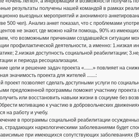
е «очень легко», а информации и возможности получить по
ные результаты получены нашей командой в рамках реализо
ионно выездных мероприятий и анонимного анкетирования (у
ве 500 чел). Анализ анкет показал, что с проблемами упот
центов не знают, где можно найти помощь, 90% из имеющих 
аем, что возможными причинами создавшейся ситуации мо
ции профилактической деятельности, а именно: 1.низкая ин
атике; 2.низкая доступность социальной реабилитации; 3.н
тации и периода ресоциализации.
ие цели и решение задач проекта «.......» повлияет на сни
ая значимость проекта для жителей .......:
ый проект позволяет сделать доступными услуги по социал
ыми предложенной программы поможет участнику проекта 
олучить или восстановить навыки жизни в социуме без воз
Обрести мотивацию к участию в добровольческих движениях 
ся на работу и учебу.
лечение в программы социальной реабилитации осужденных
а, страдающих наркологическими заболеваниями будет спо
зависимые при имеющихся сопутствующих заболеваниях (ВИ