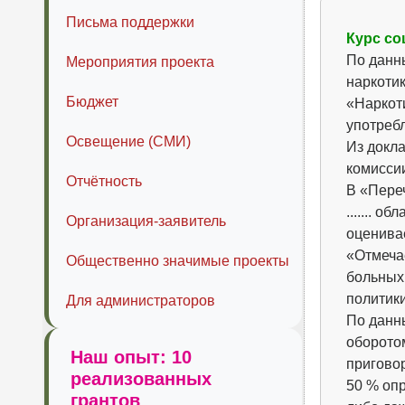
Письма поддержки
Курс со
По данн
Мероприятия проекта
наркотик
Бюджет
«Наркоти
употреб
Освещение (СМИ)
Из докла
комиссии
Отчётность
В «Пере
....... 
Организация-заявитель
оценива
«Отмеча
Общественно значимые проекты
больных
политики
Для администраторов
По данны
оборото
Наш опыт: 10
пригово
реализованных
50 % опр
грантов