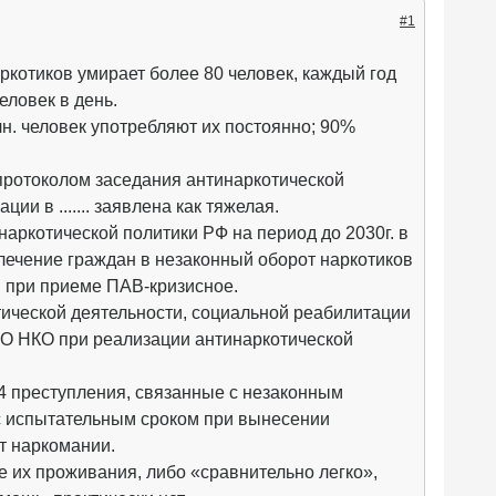
#1
котиков умирает более 80 человек, каждый год
еловек в день.
лн. человек употребляют их постоянно; 90%
го протоколом заседания антинаркотической
ии в ....... заявлена как тяжелая.
аркотической политики РФ на период до 2030г. в
овлечение граждан в незаконный оборот наркотиков
й при приеме ПАВ-кризисное.
ической деятельности, социальной реабилитации
О НКО при реализации антинаркотической
474 преступления, связанные с незаконным
 с испытательным сроком при вынесении
т наркомании.
е их проживания, либо «сравнительно легко»,