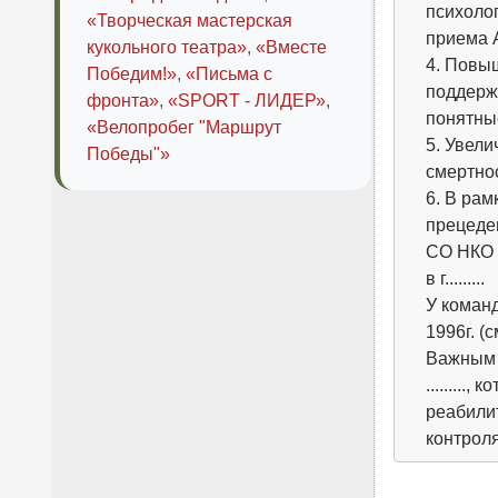
психоло
«Творческая мастерская
приема 
кукольного театра»
,
«Вместе
4. Повы
Победим!»
,
«Письма с
поддерж
фронта»
,
«SPORT - ЛИДЕР»
,
понятны
«Велопробег "Маршрут
5. Увел
Победы"»
смертно
6. В рам
прецеде
СО НКО А
в г.........
У коман
1996г. (
Важным 
........
реабили
контрол