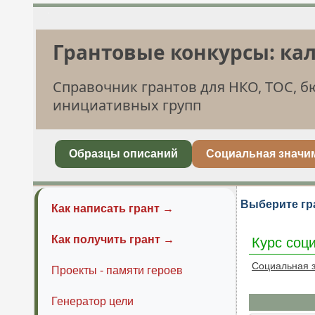
Грантовые конкурсы: ка
Справочник грантов для НКО, ТОС, 
инициативных групп
Образцы описаний
Социальная значи
Выберите гр
Как написать грант →
Как получить грант →
Курс соц
Социальная 
Проекты - памяти героев
Генератор цели