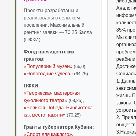
либо даж
Аналогич
Проекты разработаны и
информац
реализованы в сельском
количест
поселении. Максимальный
85% про
рейтинг заявки — 70,25 балла
Мы счит
(ПФКИ).
организа
Фонд президентских
проблем
грантов:
реабили
«Популярный музей»
(66,0)
,
Достижен
«Новогодние чудеса»
(64,75)
Социальн
1. Данн
ПФКИ:
зависим
«Творческая мастерская
жизнь. П
кукольного театра»
(68,25)
,
закона. 
«Великая Победа. Библиотека
устроить
как место памяти»
(70,25)
2. Прив
обществ
Гранты губернатора Кубани:
3.Нарко
«Спорт для каждого»
,