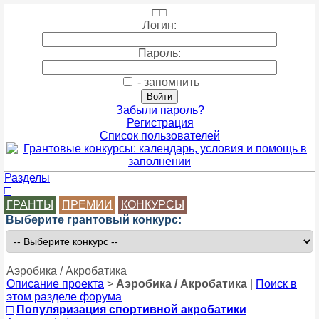
□
□
Логин:
Пароль:
- запомнить
Забыли пароль?
Регистрация
Список пользователей
Разделы
□
ГРАНТЫ
ПРЕМИИ
КОНКУРСЫ
Выберите грантовый конкурс:
Аэробика / Акробатика
Описание проекта
>
Аэробика / Акробатика
|
Поиск в
этом разделе форума
□
Популяризация спортивной акробатики