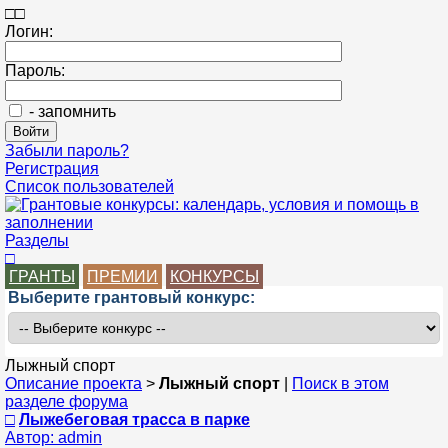
□
□
Логин:
Пароль:
- запомнить
Забыли пароль?
Регистрация
Список пользователей
Разделы
□
ГРАНТЫ
ПРЕМИИ
КОНКУРСЫ
Выберите грантовый конкурс:
Лыжный спорт
Описание проекта
>
Лыжный спорт
|
Поиск в этом
разделе форума
□
Лыжебеговая трасса в парке
Автор: admin