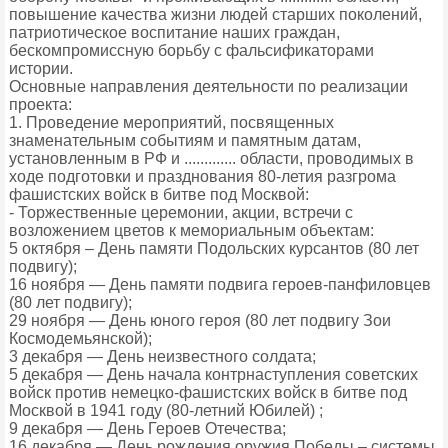
повышение качества жизни людей старших поколений,
патриотическое воспитание наших граждан,
бескомпромиссную борьбу с фальсификаторами
истории.
Основные направления деятельности по реализации
проекта:
1. Проведение мероприятий, посвященных
знаменательным событиям и памятным датам,
установленным в РФ и ............. области, проводимых в
ходе подготовки и празднования 80-летия разгрома
фашистских войск в битве под Москвой:
- Торжественные церемонии, акции, встречи с
возложением цветов к мемориальным объектам:
5 октября – День памяти Подольских курсантов (80 лет
подвигу);
16 ноября — День памяти подвига героев-панфиловцев
(80 лет подвигу);
29 ноября — День юного героя (80 лет подвигу Зои
Космодемьянской);
3 декабря — День неизвестного солдата;
5 декабря — День начала контрнаступления советских
войск против немецко-фашистских войск в битве под
Москвой в 1941 году (80-летний Юбилей) ;
9 декабря — День Героев Отечества;
16 декабря — День рождения оружия Победы – системы