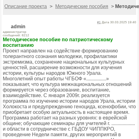
Описание проекта
>
Методические пособия
>
Методиче
#1
Дата 30.03.2025 19:40
admin
администратор
сообщений: 8212
Методическое пособие по патриотическому
воспитанию
Проект направлен на содействие формированию
толерантного сознания молодежи, профилактики
экстремизма, сохранение национальных культурных
ценностей, расширение возможности для изучения
истории, культуры народов Южного Урала.
Многолетний опыт работы ЧГБОФ «................»
показывает, что культура межнациональных отношений
формируется через образование, воспитание,
взаимодействие. С января 2009г. реализуется
программа по изучению истории народов Урала, истории
Холокоста и предупреждению геноцида, ксенофобии, что
приобретает особую актуальность в настоящее время.
Программа работает на разных уровнях: в еврейской
общине; обучающие семинары для учителей г. ...................
и области в сотрудничестве с ГБДОУ ЧИППКРО,
проведение Недели памяти, других мероприятий в