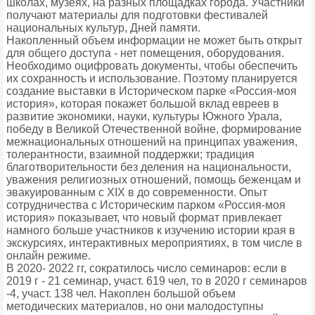
школах, музеях, на разных площадках города. Участники
получают материалы для подготовки фестивалей
национальных культур, Дней памяти.
Накопленный объем информации не может быть открыт
для общего доступа - нет помещения, оборудования.
Необходимо оцифровать документы, чтобы обеспечить
их сохранность и использование. Поэтому планируется
создание выставки в Историческом парке «Россия-моя
история», которая покажет большой вклад евреев в
развитие экономики, науки, культуры Южного Урала,
победу в Великой Отечественной войне, формирование
межнациональных отношений на принципах уважения,
толерантности, взаимной поддержки; традиция
благотворительности без деления на национальности,
уважения религиозных отношений, помощь беженцам и
эвакуированным с ХIХ в до современности. Опыт
сотрудничества с Историческим парком «Россия-моя
история» показывает, что новый формат привлекает
намного больше участников к изучению истории края в
экскурсиях, интерактивных мероприятиях, в том числе в
онлайн режиме.
В 2020- 2022 гг, сократилось число семинаров: если в
2019 г - 21 семинар, участ. 619 чел, то в 2020 г семинаров
-4, участ. 138 чел. Накоплен большой объем
методических материалов, но они малодоступны