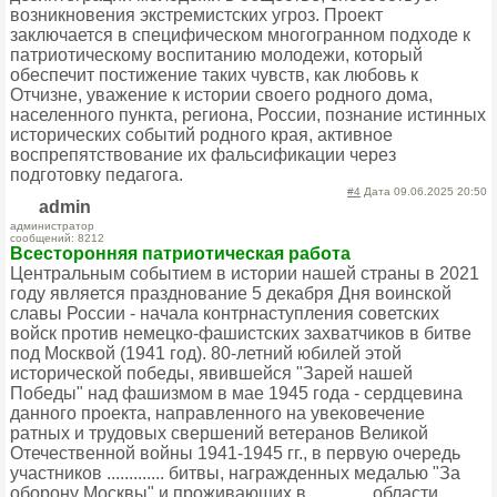
возникновения экстремистских угроз. Проект
заключается в специфическом многогранном подходе к
патриотическому воспитанию молодежи, который
обеспечит постижение таких чувств, как любовь к
Отчизне, уважение к истории своего родного дома,
населенного пункта, региона, России, познание истинных
исторических событий родного края, активное
воспрепятствование их фальсификации через
подготовку педагога.
#4
Дата 09.06.2025 20:50
admin
администратор
сообщений: 8212
Всесторонняя патриотическая работа
Центральным событием в истории нашей страны в 2021
году является празднование 5 декабря Дня воинской
славы России - начала контрнаступления советских
войск против немецко-фашистских захватчиков в битве
под Москвой (1941 год). 80-летний юбилей этой
исторической победы, явившейся "Зарей нашей
Победы" над фашизмом в мае 1945 года - сердцевина
данного проекта, направленного на увековечение
ратных и трудовых свершений ветеранов Великой
Отечественной войны 1941-1945 гг., в первую очередь
участников ............. битвы, награжденных медалью "За
оборону Москвы" и проживающих в ............. области,