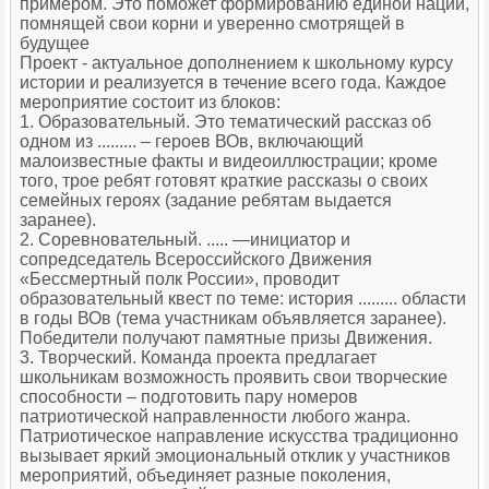
примером. Это поможет формированию единой нации,
помнящей свои корни и уверенно смотрящей в
будущее
Проект - актуальное дополнением к школьному курсу
истории и реализуется в течение всего года. Каждое
мероприятие состоит из блоков:
1. Образовательный. Это тематический рассказ об
одном из ......... – героев ВОв, включающий
малоизвестные факты и видеоиллюстрации; кроме
того, трое ребят готовят краткие рассказы о своих
семейных героях (задание ребятам выдается
заранее).
2. Соревновательный. ..... —инициатор и
сопредседатель Всероссийского Движения
«Бессмертный полк России», проводит
образовательный квест по теме: история ......... области
в годы ВОв (тема участникам объявляется заранее).
Победители получают памятные призы Движения.
3. Творческий. Команда проекта предлагает
школьникам возможность проявить свои творческие
способности – подготовить пару номеров
патриотической направленности любого жанра.
Патриотическое направление искусства традиционно
вызывает яркий эмоциональный отклик у участников
мероприятий, объединяет разные поколения,