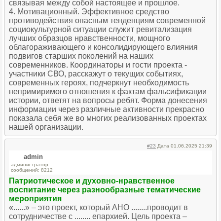
связывая между собой настоящее и прошлое.
4. Мотивационный. Эффективное средство
противодействия опасным тенденциям современной
социокультурной ситуации служит ревитализация
лучших образцов нравственности, мощного
облагораживающего и консолидирующего влияния
подвигов старших поколений на наших
современников. Координаторы и гости проекта -
участники СВО, расскажут о текущих событиях,
современных героях, подчеркнут необходимость
непримиримого отношения к фактам фальсификации
истории, ответят на вопросы ребят. Форма донесения
информации через различные активности прекрасно
показала себя же во многих реализованных проектах
нашей организации.
#23
Дата 01.06.2025 21:39
admin
администратор
сообщений: 8212
Патриотическое и духовно-нравственное
воспитание через разнообразные тематические
мероприятия
«......» – это проект, который АНО ........проводит в
сотрудничестве с ........ епархией. Цель проекта –