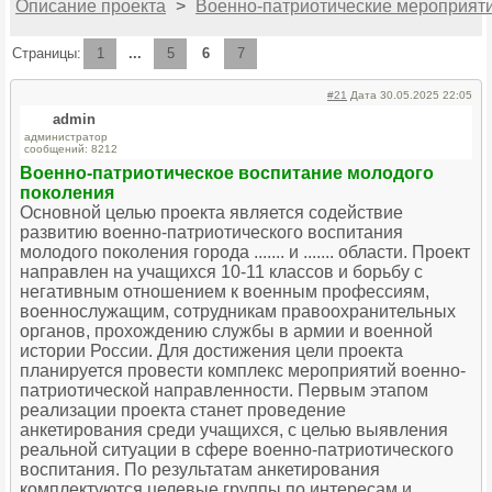
Описание проекта
>
Военно-патриотические мероприят
Страницы:
1
...
5
6
7
#21
Дата 30.05.2025 22:05
admin
администратор
сообщений: 8212
Военно-патриотическое воспитание молодого
поколения
Основной целью проекта является содействие
развитию военно-патриотического воспитания
молодого поколения города ....... и ....... области. Проект
направлен на учащихся 10-11 классов и борьбу с
негативным отношением к военным профессиям,
военнослужащим, сотрудникам правоохранительных
органов, прохождению службы в армии и военной
истории России. Для достижения цели проекта
планируется провести комплекс мероприятий военно-
патриотической направленности. Первым этапом
реализации проекта станет проведение
анкетирования среди учащихся, с целью выявления
реальной ситуации в сфере военно-патриотического
воспитания. По результатам анкетирования
комплектуются целевые группы по интересам и