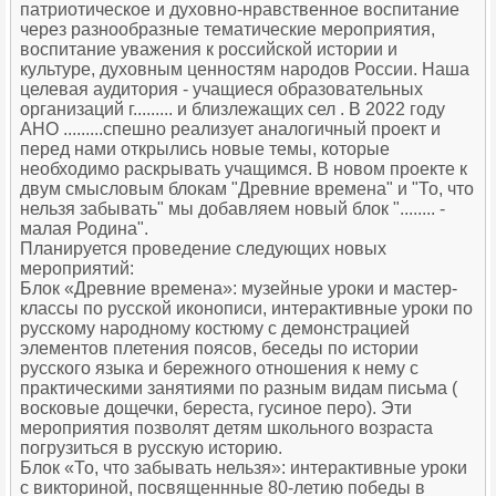
патриотическое и духовно-нравственное воспитание
через разнообразные тематические мероприятия,
воспитание уважения к российской истории и
культуре, духовным ценностям народов России. Наша
целевая аудитория - учащиеся образовательных
организаций г......... и близлежащих сел . В 2022 году
АНО .........спешно реализует аналогичный проект и
перед нами открылись новые темы, которые
необходимо раскрывать учащимся. В новом проекте к
двум смысловым блокам "Древние времена" и "То, что
нельзя забывать" мы добавляем новый блок "........ -
малая Родина".
Планируется проведение следующих новых
мероприятий:
Блок «Древние времена»: музейные уроки и мастер-
классы по русской иконописи, интерактивные уроки по
русскому народному костюму с демонстрацией
элементов плетения поясов, беседы по истории
русского языка и бережного отношения к нему с
практическими занятиями по разным видам письма (
восковые дощечки, береста, гусиное перо). Эти
мероприятия позволят детям школьного возраста
погрузиться в русскую историю.
Блок «То, что забывать нельзя»: интерактивные уроки
с викториной, посвященнные 80-летию победы в