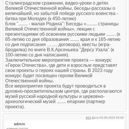
Сталинградском сражении, видео-уроки о детях
Великой Отечественной войны, беседы-рассказы о
величайшей, но забытой победе русского воинства -
битва при Молодях (к 450-летию)
Блок "........ - малая Родина": Беседы «......... страницы
Великой Отечественной войны», лекции с
презентациями об освоении русскими людьми ........ (к
85-летию со дня образования ........ края и к 165-летию
со дня подписания ……. договора), квесты (игра-
бродилка) по книге В.К.Арсеньева "Дерсу Узала" (к
100-летию со дня написания).
Заключительное мероприятие проекта — конкурс
«Герои Отечества», где дети и взрослые представят
свои проекты о героях нашей страны. В 2023 году
конкурс будет посвящен героям Великой
Отечественной войны.
Все мероприятия проекта будут проводиться в
духовно-просветительском центре, где располагаются
музей русской народной культуры и церковно-
археологический музей ........ епархии (партнер
проекта).
#24
Дата 04.06.2025 00:00
admin
администратор