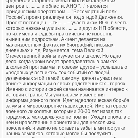
среднего и старшего звена школ и молодежных
центров г. ......... и области. АНО "..." является
юридическим оператором ...."Бессмертный полк
России", проект реализуется под эгидой Движения.
Проект посвящен ...-ти ...... – участникам ВОв, в честь
которых названы улицы в ......... и других НП области,
но их имена и судьбы практически не известны
нынешним подросткам. Акцент делается на
малоизвестных фактах их биографий, письмах,
дневниках и т.д. Разумеется, тема Великой
Отечественной войны изучается в школе. Но одно
дело, когда уроки ведет преподаватель в рамках
школьной программы, и совсем другое – услышать о
«рядовых участниках» тех событий от людей,
увлеченных этой темой, самому принять участие в
поиске информации о своих родственниках - героях.
Именно с истории своей семьи начинается интерес к
истории страны. Мы учитываем изменения
информационного поля. Идет идеологическая борьба
за умы и мировоззрение наших детей. Имена героев
военного лихолетья, которыми 20-30 лет назад так
гордились, молодежь уже не помнит. Уходит эпоха, а с
ней и нравственные ориентиры для нескольких
поколений, и важно не оставить забытыми поступки
наших земляков, которые могли бы послужить