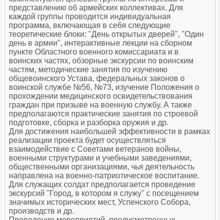
представлению об армейских коллективах. Для
каждой группы проводится индивидуальная
программа, включающая в себя следующие
теоретические блоки: "День открытых дверей", "Один
день в армии", интерактивные лекции на сборном
пункте Областного военного комиссариата и в
воинских частях, обзорные экскурсии по воинским
частям, методические занятия по изучению
общевоинского Устава, федеральных законов о
воинской службе №56, №73, изучение Положения о
прохождении медицинского освидетельствования
граждан при призыве на военную службу. А также
предполагаются практические занятия по строевой
подготовке, сборка и разборка оружия и др.
Для достижения наибольшей эффективности в рамках
реализации проекта будет осуществляться
взаимодействие с Советами ветеранов войны,
военными структурами и учебными заведениями,
общественными организациями, чья деятельность
направлена на военно-патриотическое воспитание.
Для служащих солдат предполагается проведение
экскурсий "Город, в котором я служу" с посещением
значимых исторических мест, Успенского Собора,
производств и др.
Проведение мероприятий, предусмотренных