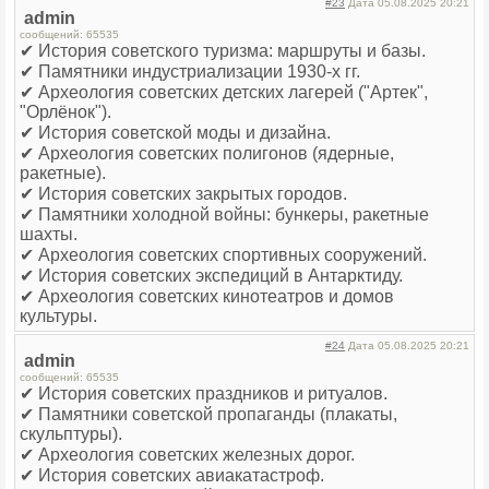
#23
Дата 05.08.2025 20:21
admin
сообщений: 65535
✔ История советского туризма: маршруты и базы.
✔ Памятники индустриализации 1930-х гг.
✔ Археология советских детских лагерей ("Артек",
"Орлёнок").
✔ История советской моды и дизайна.
✔ Археология советских полигонов (ядерные,
ракетные).
✔ История советских закрытых городов.
✔ Памятники холодной войны: бункеры, ракетные
шахты.
✔ Археология советских спортивных сооружений.
✔ История советских экспедиций в Антарктиду.
✔ Археология советских кинотеатров и домов
культуры.
#24
Дата 05.08.2025 20:21
admin
сообщений: 65535
✔ История советских праздников и ритуалов.
✔ Памятники советской пропаганды (плакаты,
скульптуры).
✔ Археология советских железных дорог.
✔ История советских авиакатастроф.