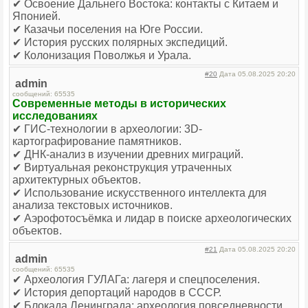
✔ Освоение Дальнего Востока: контакты с Китаем и
Японией.
✔ Казачьи поселения на Юге России.
✔ История русских полярных экспедиций.
✔ Колонизация Поволжья и Урала.
#20
Дата 05.08.2025 20:20
admin
сообщений: 65535
Современные методы в исторических
исследованиях
✔ ГИС-технологии в археологии: 3D-
картографирование памятников.
✔ ДНК-анализ в изучении древних миграций.
✔ Виртуальная реконструкция утраченных
архитектурных объектов.
✔ Использование искусственного интеллекта для
анализа текстовых источников.
✔ Аэрофотосъёмка и лидар в поиске археологических
объектов.
#21
Дата 05.08.2025 20:20
admin
сообщений: 65535
✔ Археология ГУЛАГа: лагеря и спецпоселения.
✔ История депортаций народов в СССР.
✔ Блокада Ленинграда: археология повседневности.