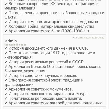
✔ Военные захоронения XX века: идентификация и
мемориализация.
✔ Промышленная археология: заброшенные заводы и
шахты.
✔ История космонавтики: археология космодромов.
✔ Холодная война: материальные свидетельства.
✔ Археология советского быта (1920–1990-е гг.
#22
Дата 05.08.2025 20:21
admin
сообщений: 65535
✔ История диссидентского движения в СССР.
✔ Памятники революции 1917 года: сохранение и
интерпретация.
✔ История религиозных репрессий в СССР.
✔ Археология Великой Отечественной войны: окопы,
блиндажи, укрепления.
✔ История советских научных городков.
✔ Этнография советской эпохи: традиции и
трансформации.
✔ Археология советских монументов.
✔ История сталинского ампира в архитектуре.
✔ Политические репрессии: места памяти.
✔ Археология советских лагерей для военнопленных.