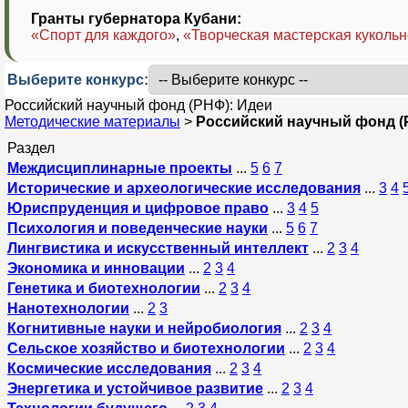
Гранты губернатора Кубани:
«Спорт для каждого»
,
«Творческая мастерская кукольн
Выберите конкурс:
Российский научный фонд (РНФ): Идеи
Методические материалы
>
Российский научный фонд (
Раздел
Междисциплинарные проекты
...
5
6
7
Исторические и археологические исследования
...
3
4
Юриспруденция и цифровое право
...
3
4
5
Психология и поведенческие науки
...
5
6
7
Лингвистика и искусственный интеллект
...
2
3
4
Экономика и инновации
...
2
3
4
Генетика и биотехнологии
...
2
3
4
Нанотехнологии
...
2
3
Когнитивные науки и нейробиология
...
2
3
4
Сельское хозяйство и биотехнологии
...
2
3
4
Космические исследования
...
2
3
4
Энергетика и устойчивое развитие
...
2
3
4