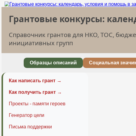
Грантовые конкурсы: кален
Справочник грантов для НКО, ТОС, бюдж
инициативных групп
Образцы описаний
Социальная значи
Как написать грант →
Как получить грант →
Проекты - памяти героев
Генератор цели
Письма поддержки