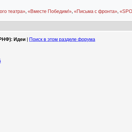
ого театра»
,
«Вместе Победим!»
,
«Письма с фронта»
,
«SPO
РНФ): Идеи
|
Поиск в этом разделе форума
5