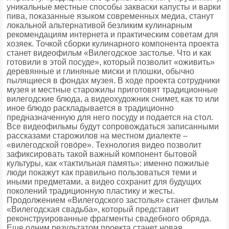
уникальные местные способы закваски капусты и варки
пива, показанные языком современных медиа, станут
локальной альтернативой безликим кулинарным
рекомендациям интернета и практическим советам для
хозяек. Точкой сборки кулинарного компонента проекта
станет видеофильм «Вилегодское застолье. Что и как
готовили в этой посуде», который позволит «оживить»
деревянные и глиняные миски и плошки, обычно
пылящиеся в фондах музея. В ходе проекта сотрудники
музея и местные старожилы приготовят традиционные
вилегодские блюда, а видеохудожник снимет, как то или
иное блюдо раскладывается в традиционно
предназначенную для него посуду и подается на стол.
Все видеофильмы будут сопровождаться записанными
рассказами старожилов на местном диалекте –
«вилегодской гово́ре». Технология видео позволит
зафиксировать такой важный компонент бытовой
культуры, как «тактильная память»: именно пожилые
люди покажут как правильно пользоваться теми и
иными предметами, а видео сохранит для будущих
поколений традиционную пластику и жесты.
Продолжением «Вилегодского застолья» станет фильм
«Вилегодская свадьба», который представит
реконструированные фрагменты свадебного обряда.
Еще одним результатом проекта станет новая