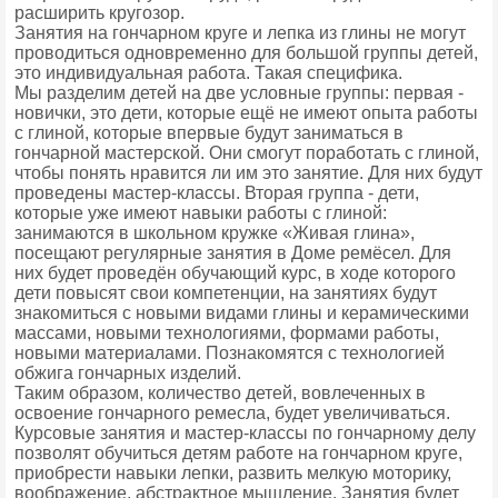
расширить кругозор.
Занятия на гончарном круге и лепка из глины не могут
проводиться одновременно для большой группы детей,
это индивидуальная работа. Такая специфика.
Мы разделим детей на две условные группы: первая -
новички, это дети, которые ещё не имеют опыта работы
с глиной, которые впервые будут заниматься в
гончарной мастерской. Они смогут поработать с глиной,
чтобы понять нравится ли им это занятие. Для них будут
проведены мастер-классы. Вторая группа - дети,
которые уже имеют навыки работы с глиной:
занимаются в школьном кружке «Живая глина»,
посещают регулярные занятия в Доме ремёсел. Для
них будет проведён обучающий курс, в ходе которого
дети повысят свои компетенции, на занятиях будут
знакомиться с новыми видами глины и керамическими
массами, новыми технологиями, формами работы,
новыми материалами. Познакомятся с технологией
обжига гончарных изделий.
Таким образом, количество детей, вовлеченных в
освоение гончарного ремесла, будет увеличиваться.
Курсовые занятия и мастер-классы по гончарному делу
позволят обучиться детям работе на гончарном круге,
приобрести навыки лепки, развить мелкую моторику,
воображение, абстрактное мышление. Занятия будет