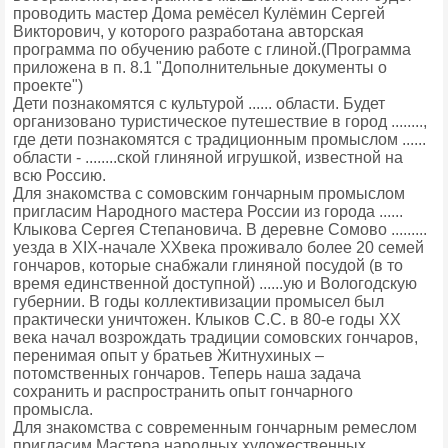
проводить мастер Дома ремёсел Кулёмин Сергей
Викторович, у которого разработана авторская
программа по обучению работе с глиной.(Программа
приложена в п. 8.1 "Дополнительные документы о
проекте")
Дети познакомятся с культурой ...... области. Будет
организовано туристическое путешествие в город ........,
где дети познакомятся с традиционным промыслом ......
области - ........ской глиняной игрушкой, известной на
всю Россию.
Для знакомства с сомовским гончарным промыслом
пригласим Народного мастера России из города ......
Клыкова Сергея Степановича. В деревне Сомово .........
уезда в XIX-начале XXвека проживало более 20 семей
гончаров, которые снабжали глиняной посудой (в то
время единственной доступной) ......ую и Вологодскую
губернии. В годы коллективизации промысел был
практически уничтожен. Клыков С.С. в 80-е годы ХХ
века начал возрождать традиции сомовских гончаров,
перенимая опыт у братьев Житнухиных –
потомственных гончаров. Теперь наша задача
сохранить и распространить опыт гончарного
промысла.
Для знакомства с современным гончарным ремеслом
пригласим Мастера народных художественных