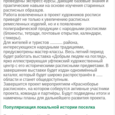
проведены экспресс-курсы, дающие базовые знания и
практические навыки на основе изучения старинных
расписных образцов.
Работа вовлеченных в проект художников росписи
приведёт не только к увеличению расписных
ремесленных изделий, но и к появлению
полиграфической продукции с народными росписями
(блокноты, тетради, почтовые открытки, календари,
стикеры).
Для жителей и туристов ............ района,
интересующихся народными традициями,
предусмотрены мастер-классы. Весь летний период
будет работать выставка «Добрым людям на погляд»,
ярко иллюстрирующая уфтюжский художественный
центр с его историческими расписными предметами. В
завершение выставки будет издан одноимённый
каталог, который будет широко распространён в ......
области и станет общедоступным.
Завершится проект мероприятием «Красноборье
расписное», на котором соберутся активные участники
проекта, команда и партнёры. Будут подведены итоги и
намечены планы для дальнейшего развития проекта.
Популяризация локальной истории поселка