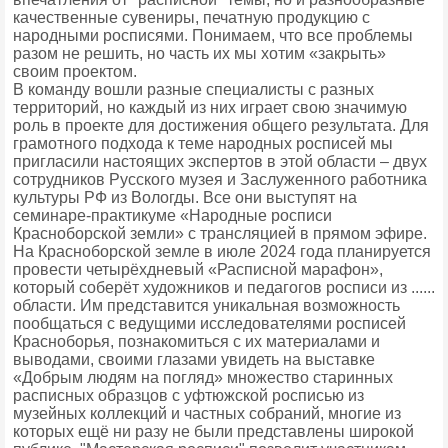
качественные сувениры, печатную продукцию с
народными росписями. Понимаем, что все проблемы
разом не решить, но часть их мы хотим «закрыть»
своим проектом.
В команду вошли разные специалисты с разных
территорий, но каждый из них играет свою значимую
роль в проекте для достижения общего результата. Для
грамотного подхода к теме народных росписей мы
пригласили настоящих экспертов в этой области – двух
сотрудников Русского музея и Заслуженного работника
культуры РФ из Вологды. Все они выступят на
семинаре-практикуме «Народные росписи
Красноборской земли» с трансляцией в прямом эфире.
На Красноборской земле в июле 2024 года планируется
провести четырёхдневый «Расписной марафон»,
который соберёт художников и педагогов росписи из ......
области. Им представится уникальная возможность
пообщаться с ведущими исследователями росписей
Красноборья, познакомиться с их материалами и
выводами, своими глазами увидеть на выставке
«Добрым людям на погляд» множество старинных
расписных образцов с уфтюжской росписью из
музейных коллекций и частных собраний, многие из
которых ещё ни разу не были представлены широкой