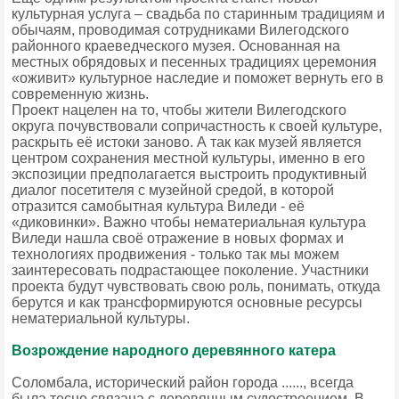
культурная услуга – свадьба по старинным традициям и
обычаям, проводимая сотрудниками Вилегодского
районного краеведческого музея. Основанная на
местных обрядовых и песенных традициях церемония
«оживит» культурное наследие и поможет вернуть его в
современную жизнь.
Проект нацелен на то, чтобы жители Вилегодского
округа почувствовали сопричастность к своей культуре,
раскрыть её истоки заново. А так как музей является
центром сохранения местной культуры, именно в его
экспозиции предполагается выстроить продуктивный
диалог посетителя с музейной средой, в которой
отразится самобытная культура Виледи - её
«диковинки». Важно чтобы нематериальная культура
Виледи нашла своё отражение в новых формах и
технологиях продвижения - только так мы можем
заинтересовать подрастающее поколение. Участники
проекта будут чувствовать свою роль, понимать, откуда
берутся и как трансформируются основные ресурсы
нематериальной культуры.
Возрождение народного деревянного катера
Соломбала, исторический район города ......, всегда
была тесно связана с деревянным судостроением. В