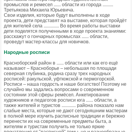
промыслов и ремесел ...... области из города .........
Третьякова Михаила Юрьевича.
Свои изделия, которые будут выполнены в ходе
проекта, дети представят на выставке, которая пройдёт
для жителей села ............. Во время работы выставки
дети поделятся полученными в ходе проекта знаниями:
расскажут о гончарных промыслах ...... области,
проведут мастер-классы для новичков.
Народные росписи
Красноборский район в ...... области или как его ещё
называют – Красноборье – небольшая по площади
северная глубинка, родина сразу трех народных
росписей: ракульской, уфтюжской и пермогорской.
Росписи – наша гордость и наше богатство! Поэтому не
случайно мы задались вопросами о современном
состоянии этой сферы ремёсел. Анкетирование
художников и педагогов росписи юга ...... области, а
также жителей и туристов ............ района показало нам
слабые места, которые не дают сегодняшним мастерам
в полной мере изучить расписные традиции и бережно
перенести их на современные предметы быта, а
жителям и туристам получить не только яркие
впечатления от "расписной" темы, но и разнообразные