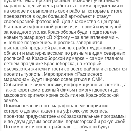
публике. "Мастерская росписи" позволит участникам
марафона целый день работать с этими предметами и
на основе их выполнить свои работы, которые в итоге
превратятся в один большой арт-объект и станут
своеобразной фотозоной. Для знакомства с центром
бытования уфтюжской росписи, историей и культурой
заповедного уголка Красноборья будет подготовлен
новый турмаршрут «В Уфтюгу – за впечатлениями!».
«Полное погружение» в роспись завершится
выставкой-продажей расписных работ художников ......
области и мастер-классами по разным видам северных
росписей на Красноборской ярмарке – самом главном
летнем празднике Красноборска, на который
съезжаются жители и гости со всего района и стремятся
посетить туристы. Мероприятия «Расписного
марафона» будут широко освещаться в СМИ.
Событийные видеоролики, информационные сюжеты, а
также короткометражный фильм помогут донести до
массового зрителя яркие события на Красноборской
земле.
Помимо «Расписного марафона», мероприятия
которого делают акцент на уфтюжскую роспись,
проектом предусмотрены образовательные программы
и по двум другим росписям: пермогорской и ракульской.
По ним в пяти южных районах ...... области будут