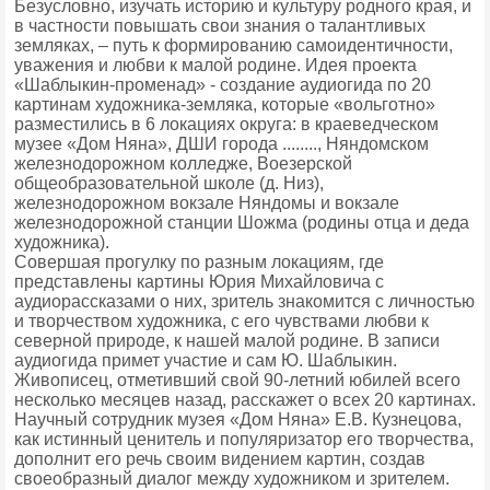
Безусловно, изучать историю и культуру родного края, и
в частности повышать свои знания о талантливых
земляках, – путь к формированию самоидентичности,
уважения и любви к малой родине. Идея проекта
«Шаблыкин-променад» - создание аудиогида по 20
картинам художника-земляка, которые «вольготно»
разместились в 6 локациях округа: в краеведческом
музее «Дом Няна», ДШИ города ........, Няндомском
железнодорожном колледже, Воезерской
общеобразовательной школе (д. Низ),
железнодорожном вокзале Няндомы и вокзале
железнодорожной станции Шожма (родины отца и деда
художника).
Совершая прогулку по разным локациям, где
представлены картины Юрия Михайловича с
аудиорассказами о них, зритель знакомится с личностью
и творчеством художника, с его чувствами любви к
северной природе, к нашей малой родине. В записи
аудиогида примет участие и сам Ю. Шаблыкин.
Живописец, отметивший свой 90-летний юбилей всего
несколько месяцев назад, расскажет о всех 20 картинах.
Научный сотрудник музея «Дом Няна» Е.В. Кузнецова,
как истинный ценитель и популяризатор его творчества,
дополнит его речь своим видением картин, создав
своеобразный диалог между художником и зрителем.