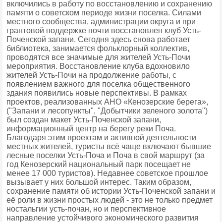
включились в работу по восстановлению и сохранению
памяти о советском периоде жизни поселка. Силами
местного сообщества, администрации округа и при
грантовой поддержке почти восстановлен клуб Усть-
Поченской запани. Сегодня здесь снова работает
библиотека, занимается фольклорный коллектив,
проводятся все значимые для жителей Усть-Почи
мероприятия. Восстановление клуба вдохновило
жителей Усть-Почи на продолжение работы, с
появлением важного для поселка общественного
здания появились новые перспективы. В рамках
проектов, реализованных АНО «Кенозерские берега»,
("Запани и лесопункты", "Добытчики зеленого золота")
был создан макет Усть-Поченской запани,
информационный центр на берегу реки Поча.
Благодаря этим проектам и активной деятельности
местных жителей, туристы всё чаще включают бывшие
лесные поселки Усть-Поча и Поча в свой маршрут (за
год Кенозерский национальный парк посещает не
менее 17 000 туристов). Недавнее советское прошлое
вызывает у них большой интерес. Таким образом,
сохранение памяти об истории Усть-Поченской запани и
её роли в жизни простых людей - это не только предмет
ностальгии усть-почан, но и перспективное
направление устойчивого экономического развития