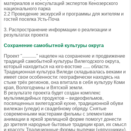
материалов и консультаций экспертов Кенозерского
национального парка
2.2 Проведение экскурсий и программы для жителям и
гостей поселка Усть-Поча
3. Распространение информации о реализации и
результатах проекта
Сохранение самобытной культуры округа
Проект "............" нацелен на сохранение и продвижение
традиций самобытной культуры Вилегодского округа,
который находиться на юго-востоке ...... области.
Традиционная культура Виледи складывалась веками и
имеет свои особенности: географически находясь на
стыке трёх регионов, она впитала в себя культуру Коми
края, Вологодчины и Вятской земли.
В результате проекта будет создан комплекс
мультимедийных продуктов – видеофильмов,
посвященных вилегодской кухне, традиционной обуви
вилежан (уледи) и свадебному обряду. Снятые
современными мастерами фильмы с элементами
анимации в яркой зрелищной форме помогут донести
до зрителя народные бытовые традиции края, их смысл
и красоту. Традиционные формы выпечки («ярушники»),