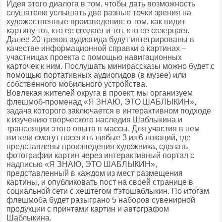
Идея этого диалога в том, чтобы дать возможность
слушателю услышать две разные точки зрения на
художественные произведения: о том, как видит
картину тот, кто ее создает и тот, кто ее созерцает.
Далее 20 треков аудиогида будут интегрированы в
качестве информационной справки о картинах –
участницах проекта с помощью навигационных
карточек к ним. Послушать минирассказы можно будет с
помощью портативных аудиогидов (в музее) или
собственного мобильного устройства.
Вовлекая жителей округа в проект, мы организуем
флешмоб-променад «Я ЗНАЮ, ЭТО ШАБЛЫКИН»,
задача которого заключается в интерактивном подходе
к изучению творческого наследия Шаблыкина и
трансляции этого опыта в массы. Для участия в нем
жители смогут посетить любые 3 из 6 локаций, где
представлены произведения художника, сделать
фотографии картин через интерактивный портал с
надписью «Я ЗНАЮ, ЭТО ШАБЛЫКИН»,
представленный в каждом из мест размещения
картины, и опубликовать пост на своей странице в
социальной сети с хештегом #этошаблыкин. По итогам
флешмоба будет разыграно 5 наборов сувенирной
продукции с принтами картин и автографом
Шаблыкина.