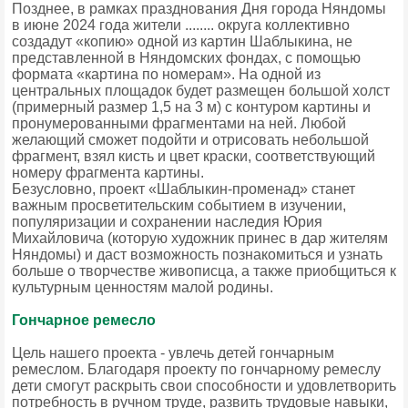
Позднее, в рамках празднования Дня города Няндомы
в июне 2024 года жители ........ округа коллективно
создадут «копию» одной из картин Шаблыкина, не
представленной в Няндомских фондах, с помощью
формата «картина по номерам». На одной из
центральных площадок будет размещен большой холст
(примерный размер 1,5 на 3 м) с контуром картины и
пронумерованными фрагментами на ней. Любой
желающий сможет подойти и отрисовать небольшой
фрагмент, взял кисть и цвет краски, соответствующий
номеру фрагмента картины.
Безусловно, проект «Шаблыкин-променад» станет
важным просветительским событием в изучении,
популяризации и сохранении наследия Юрия
Михайловича (которую художник принес в дар жителям
Няндомы) и даст возможность познакомиться и узнать
больше о творчестве живописца, а также приобщиться к
культурным ценностям малой родины.
Гончарное ремесло
Цель нашего проекта - увлечь детей гончарным
ремеслом. Благодаря проекту по гончарному ремеслу
дети смогут раскрыть свои способности и удовлетворить
потребность в ручном труде, развить трудовые навыки,