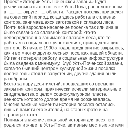
Проект «Истории Усть-Поченской запани» будет
реализовываться в поселке Усть-Поча, расположенном
в ............. округе ...... области. Расцвет поселка пришелся
на советский период, когда здесь работала сплавная
контора, занимавшаяся заготовкой и сплавом леса.
Почти всё взрослое население посёлка так или иначе
было связано со сплавной конторой: кто-то
непосредственно занимался сплавом леса, кто-то
работал в социальных учреждениях, принадлежащих
конторе. В начале 1990-х годов предприятие закрылось,
как и во многих других лесных поселках нашей области.
Жители потеряли работу, а социальная инфраструктура
была сведена к минимуму. Клуб Усть-Поченской запани,
когда-то бывший центром культурной жизни посёлка,
долгие годы стоял в запустении, другие здания были
разобраны.
Всего за пару десятилетий, прошедших со времени
закрытия конторы, практически исчезли материальные
свидетельства о целом социокультурном пласте,
ценность которого долгое время не осознавалась.
Многие важные моменты истории поселка остались
лишь в памяти его жителей, на старых фото и на
страницах газет.
Понимая значение локальной истории для всех, кто
родился и живет в Усть-Поче, активные местные жители