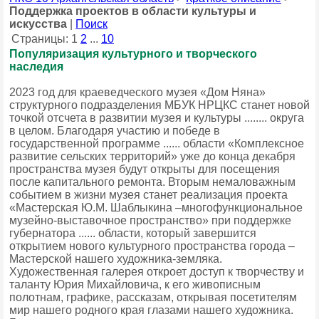
Поддержка проектов в области культуры и
искусства
|
Поиск
Страницы:
1
2
...
10
Популяризация культурного и творческого
наследия
2023 год для краеведческого музея «Дом Няна»
структурного подразделения МБУК НРЦКС станет новой
точкой отсчета в развитии музея и культуры ........ округа
в целом. Благодаря участию и победе в
государственной программе ...... области «Комплексное
развитие сельских территорий» уже до конца декабря
пространства музея будут открыты для посещения
после капитального ремонта. Вторым немаловажным
событием в жизни музея станет реализация проекта
«Мастерская Ю.М. Шаблыкина –многофункциональное
музейно-выставочное пространство» при поддержке
губернатора ...... области, который завершится
открытием нового культурного пространства города –
Мастерской нашего художника-земляка.
Художественная галерея откроет доступ к творчеству и
таланту Юрия Михайловича, к его живописным
полотнам, графике, рассказам, открывая посетителям
мир нашего родного края глазами нашего художника.