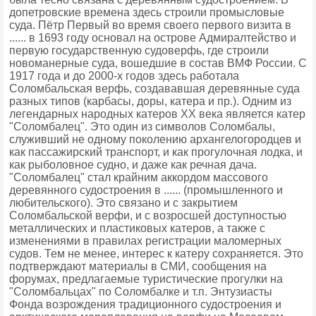
допетровские времена здесь строили промысловые
суда. Пётр Первый во время своего первого визита в
...... в 1693 году основал на острове Адмиралтейство и
первую государственную судоверфь, где строили
новоманерные суда, вошедшие в состав ВМФ России. С
1917 года и до 2000-х годов здесь работала
Соломбальская верфь, создававшая деревянные суда
разных типов (карбасы, доры, катера и пр.). Одним из
легендарных народных катеров XX века является катер
"Соломбалец". Это один из символов Соломбалы,
служивший не одному поколению архангелогородцев и
как пассажирский транспорт, и как прогулочная лодка, и
как рыболовное судно, и даже как речная дача.
"Соломбалец" стал крайним аккордом массового
деревянного судостроения в ...... (промышленного и
любительского). Это связано и с закрытием
Соломбальской верфи, и с возросшей доступностью
металлических и пластиковых катеров, а также с
изменениями в правилах регистрации маломерных
судов. Тем не менее, интерес к катеру сохраняется. Это
подтверждают материалы в СМИ, сообщения на
форумах, предлагаемые туристические прогулки на
"Соломбальцах" по Соломбалке и т.п. Энтузиасты
Фонда возрождения традиционного судостроения и