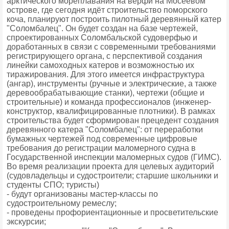
арктического мореплавания на верфи на Мосеевом
острове, где сегодня идёт строительство поморского
коча, планируют построить пилотный деревянный катер
"Соломбалец". Он будет создан на базе чертежей,
спроектированных Соломбальской судоверфью и
доработанных в связи с современными требованиями
регистрирующего органа, с перспективой создания
линейки самоходных катеров и возможностью их
тиражирования. Для этого имеется инфраструктура
(ангар), инструменты (ручные и электрические, а также
деревообрабатывающие станки), чертежи (общие и
строительные) и команда профессионалов (инженер-
конструктор, квалифицированные плотники). В рамках
строительства будет сформирован прецедент создания
деревянного катера "Соломбалец": от переработки
бумажных чертежей под современные цифровые
требования до регистрации маломерного судна в
Государственной инспекции маломерных судов (ГИМС).
Во время реализации проекта для целевых аудиторий
(судовладельцы и судостроители; старшие школьники и
студенты СПО; туристы)
- будут организованы мастер-классы по
судостроительному ремеслу;
- проведены профориентационные и просветительские
экскурсии;