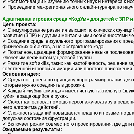
✔ Рост мотивации к изучению точных наук и интереса к и
✔ Проведение межрегионального онлайн-турнира по научн
Адаптивная игровая среда «КодУм» для детей с ЗПР
Цель проекта:
✔ Стимулирование развития высших психических функций 
развития (ЗПР) и другими ментальными особенностями че
✔ Создание среды визуального программирования с пред
физических объектов, а не абстрактного кода.
✔ Поэтапное, щадящее формирование навыка последовате
ключевым дефицитом у целевой группы.
✔ Развитие soft skills, таких как настойчивость, решение
собственной игровой анимации или простого приложения.
Основная идея:
✔ Среда построена по принципу «программирования для с
которые нужно соединять в дорожки.
✔ Каждый «кубик-команда» имеет четкую тактильную (звук
кубик, вращающийся в руках.
✔ Сюжетная основа: помощь персонажу-аватару в решении 
него алгоритма действий.
✔ Сложность заданий повышается плавно и незаметно для
допуская состояния фрустрации.
✔ Включает режим совместного проектирования, где дети
Ожидаемые результаты: