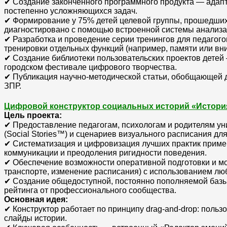
✔ Создание законченного программного продукта — адап
постепенно усложняющихся задач.
✔ Формирование у 75% детей целевой группы, прошедших 
диагностировано с помощью встроенной системы анализа
✔ Разработка и проведение серии тренингов для педагог
тренировки отдельных функций (например, памяти или вн
✔ Создание библиотеки пользовательских проектов детей
городском фестивале цифрового творчества.
✔ Публикация научно-методической статьи, обобщающей д
ЗПР.
Цифровой конструктор социальных историй «История
Цель проекта:
✔ Предоставление педагогам, психологам и родителям ун
(Social Stories™) и сценариев визуального расписания дл
✔ Систематизация и цифровизация лучших практик приме
коммуникации и преодоления ригидности поведения.
✔ Обеспечение возможности оперативной подготовки и мо
транспорте, изменение расписания) с использованием лю
✔ Создание общедоступной, постоянно пополняемой базы 
рейтинга от профессионального сообщества.
Основная идея:
✔ Конструктор работает по принципу drag-and-drop: польз
слайды истории.