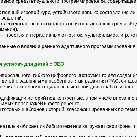
тивной среды визуального программирования, содержащей 
полный игровой курс, устойчивого навыка составления лин
 решений.
ов-дефектологов и психологов по использованию среды «К
имания).
 — простых интерактивных открыток, мультфильмов, игр, к
анные о влиянии раннего адаптивного программирования н
 успеха» для детей с ОВЗ
иверсального, гибкого цифрового инструмента для создани
я детей с различными особенностями развития (РАС, синдро
нения технологии социальных историй для отработки навы
дификации историй под конкретные, в том числе внезапно 
бимых персонажей и фото ребенка.
готовых шаблонов историй, классифицированных по темам,
ователь выбирает из библиотеки или загружает свои фоны, п