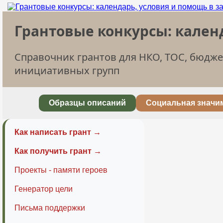
Грантовые конкурсы: кален
Справочник грантов для НКО, ТОС, бюдж
инициативных групп
Образцы описаний
Социальная значи
Как написать грант →
Как получить грант →
Проекты - памяти героев
Генератор цели
Письма поддержки