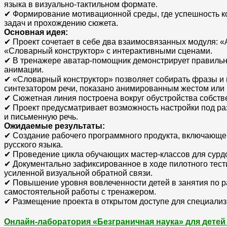
языка в визуально-тактильном формате.
✔ Формирование мотивационной среды, где успешность ко
задач и прохождению сюжета.
Основная идея:
✔ Проект сочетает в себе два взаимосвязанных модуля: 
«Словарный конструктор» с интерактивными сценами.
✔ В тренажере аватар-помощник демонстрирует правильну
анимации.
✔ «Словарный конструктор» позволяет собирать фразы и
синтезатором речи, показано анимированным жестом или 
✔ Сюжетная линия построена вокруг обустройства собств
✔ Проект предусматривает возможность настройки под раз
и письменную речь.
Ожидаемые результаты:
✔ Создание рабочего программного продукта, включающего
русского языка.
✔ Проведение цикла обучающих мастер-классов для сурдо
✔ Документально зафиксированное в ходе пилотного тест
усиленной визуальной обратной связи.
✔ Повышение уровня вовлеченности детей в занятия по р
самостоятельной работы с тренажером.
✔ Размещение проекта в открытом доступе для специали
Онлайн-лаборатория «Безграничная наука» для детей