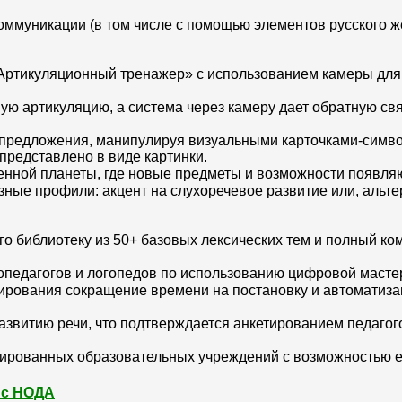
ммуникации (в том числе с помощью элементов русского ж
«Артикуляционный тренажер» с использованием камеры для 
ю артикуляцию, а система через камеру дает обратную свя
 предложения, манипулируя визуальными карточками-симво
представлено в виде картинки.
енной планеты, где новые предметы и возможности появляю
ные профили: акцент на слухоречевое развитие или, альт
 библиотеку из 50+ базовых лексических тем и полный ком
педагогов и логопедов по использованию цифровой масте
ирования сокращение времени на постановку и автоматизац
азвитию речи, что подтверждается анкетированием педаго
зированных образовательных учреждений с возможностью е
 с НОДА