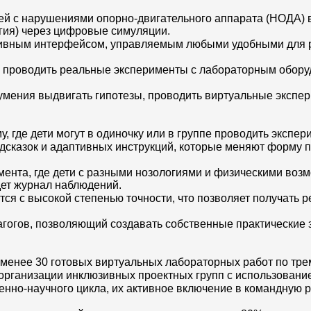
ей с нарушениями опорно-двигательного аппарата (НОДА) в
гия) через цифровые симуляции.
ивным интерфейсом, управляемым любыми удобными для ре
 проводить реальные эксперименты с лабораторным оборуд
мения выдвигать гипотезы, проводить виртуальные экспер
где дети могут в одиночку или в группе проводить экспери
казок и адаптивных инструкций, которые меняют форму под
ента, где дети с разными нозологиями и физическими возм
дет журнал наблюдений.
ся с высокой степенью точности, что позволяет получать р
агогов, позволяющий создавать собственные практические 
 менее 30 готовых виртуальных лабораторных работ по тре
организации инклюзивных проектных групп с использовани
нно-научного цикла, их активное включение в командную р