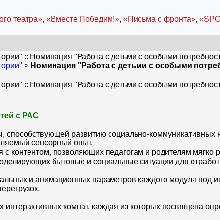
ого театра»
,
«Вместе Победим!»
,
«Письма с фронта»
,
«SPO
ории" :: Номинация "Работа с детьми с особыми потребнос
тории"
>
Номинация "Работа с детьми с особыми потре
ории" :: Номинация "Работа с детьми с особыми потребнос
тей с РАС
, способствующей развитию социально-коммуникативных на
авляемый сенсорный опыт.
 с контентом, позволяющих педагогам и родителям мягко 
оделирующих бытовые и социальные ситуации для отработ
зуальных и анимационных параметров каждого модуля под 
ерегрузок.
интерактивных комнат, каждая из которых посвящена опре