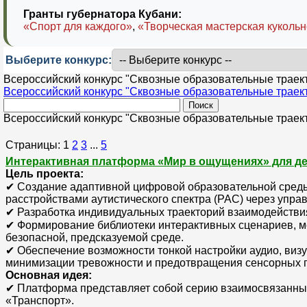
Гранты губернатора Кубани:
«Спорт для каждого»
,
«Творческая мастерская кукольн
Выберите конкурс:
Всероссийский конкурс "Сквозные образовательные траект
Всероссийский конкурс "Сквозные образовательные траек
Всероссийский конкурс "Сквозные образовательные траект
Страницы:
1
2
3
...
5
Интерактивная платформа «Мир в ощущениях» для де
Цель проекта:
✔ Создание адаптивной цифровой образовательной среды
расстройствами аутистического спектра (РАС) через упр
✔ Разработка индивидуальных траекторий взаимодействия
✔ Формирование библиотеки интерактивных сценариев, м
безопасной, предсказуемой среде.
✔ Обеспечение возможности тонкой настройки аудио, ви
минимизации тревожности и предотвращения сенсорных п
Основная идея:
✔ Платформа представляет собой серию взаимосвязанных 
«Транспорт».