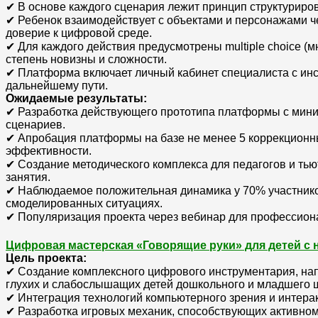
✔ В основе каждого сценария лежит принцип структуриро
✔ Ребенок взаимодействует с объектами и персонажами че
доверие к цифровой среде.
✔ Для каждого действия предусмотрены multiple choice (
степень новизны и сложности.
✔ Платформа включает личный кабинет специалиста с инс
дальнейшему пути.
Ожидаемые результаты:
✔ Разработка действующего прототипа платформы с мини
сценариев.
✔ Апробация платформы на базе не менее 5 коррекционны
эффективности.
✔ Создание методического комплекса для педагогов и т
занятия.
✔ Наблюдаемое положительная динамика у 70% участнико
смоделированных ситуациях.
✔ Популяризация проекта через вебинар для профессиона
Цифровая мастерская «Говорящие руки» для детей с 
Цель проекта:
✔ Создание комплексного цифрового инструментария, нап
глухих и слабослышащих детей дошкольного и младшего ш
✔ Интеграция технологий компьютерного зрения и интера
✔ Разработка игровых механик, способствующих активном