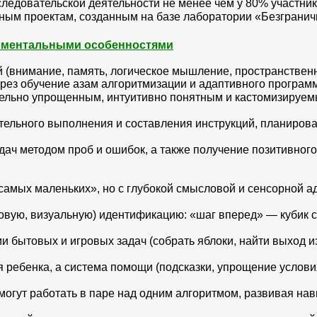
сследовательской деятельности не менее чем у 80% участни
ым проектам, созданным на базе лаборатории «Безгранична
 и ментальными особенностями
(внимание, память, логическое мышление, пространственн
рез обучение азам алгоритмизации и адаптивного програм
ельно упрощенным, интуитивно понятным и кастомизируем
льного выполнения и составления инструкций, планирован
 задач методом проб и ошибок, а также получение позитивно
амых маленьких», но с глубокой смысловой и сенсорной ад
овую, визуальную) идентификацию: «шаг вперед» — кубик с
бытовых и игровых задач (собрать яблоки, найти выход из
 ребенка, а система помощи (подсказки, упрощение услови
 могут работать в паре над одним алгоритмом, развивая н