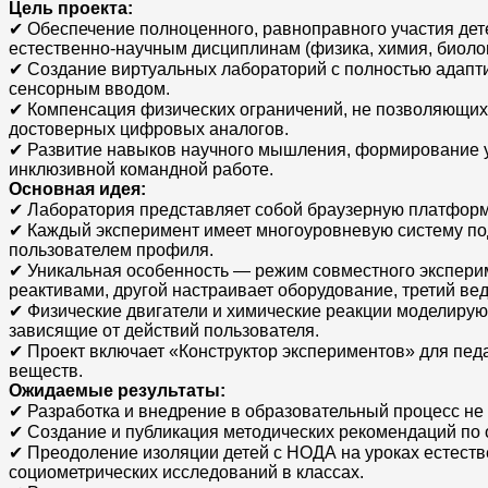
Цель проекта:
✔ Обеспечение полноценного, равноправного участия дет
естественно-научным дисциплинам (физика, химия, биоло
✔ Создание виртуальных лабораторий с полностью адапт
сенсорным вводом.
✔ Компенсация физических ограничений, не позволяющих
достоверных цифровых аналогов.
✔ Развитие навыков научного мышления, формирование у
инклюзивной командной работе.
Основная идея:
✔ Лаборатория представляет собой браузерную платформу, 
✔ Каждый эксперимент имеет многоуровневую систему подс
пользователем профиля.
✔ Уникальная особенность — режим совместного эксперим
реактивами, другой настраивает оборудование, третий ве
✔ Физические двигатели и химические реакции моделируют
зависящие от действий пользователя.
✔ Проект включает «Конструктор экспериментов» для пед
веществ.
Ожидаемые результаты:
✔ Разработка и внедрение в образовательный процесс не
✔ Создание и публикация методических рекомендаций по 
✔ Преодоление изоляции детей с НОДА на уроках естестве
социометрических исследований в классах.