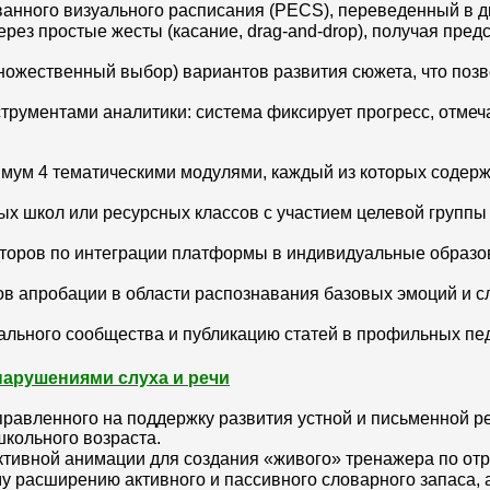
ванного визуального расписания (PECS), переведенный в 
рез простые жесты (касание, drag-and-drop), получая пред
множественный выбор) вариантов развития сюжета, что поз
трументами аналитики: система фиксирует прогресс, отмеч
мум 4 тематическими модулями, каждый из которых содерж
х школ или ресурсных классов с участием целевой группы 
ьюторов по интеграции платформы в индивидуальные обра
в апробации в области распознавания базовых эмоций и с
льного сообщества и публикацию статей в профильных пед
нарушениями слуха и речи
равленного на поддержку развития устной и письменной ре
кольного возраста.
ктивной анимации для создания «живого» тренажера по отр
у расширению активного и пассивного словарного запаса, 