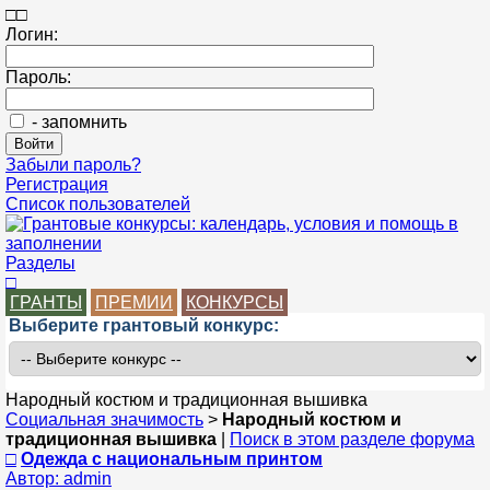
□
□
Логин:
Пароль:
- запомнить
Забыли пароль?
Регистрация
Список пользователей
Разделы
□
ГРАНТЫ
ПРЕМИИ
КОНКУРСЫ
Выберите грантовый конкурс:
Народный костюм и традиционная вышивка
Социальная значимость
>
Народный костюм и
традиционная вышивка
|
Поиск в этом разделе форума
□
Одежда с национальным принтом
Автор: admin