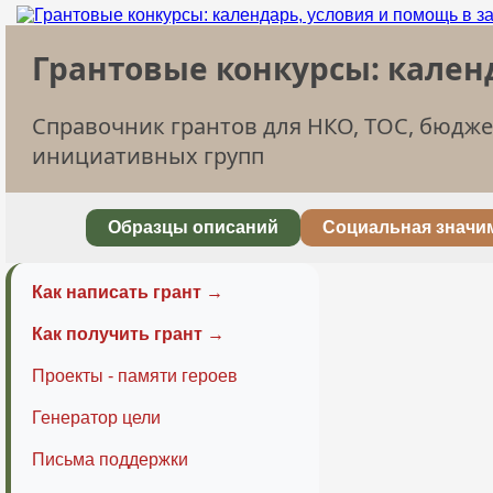
Грантовые конкурсы: кален
Справочник грантов для НКО, ТОС, бюдж
инициативных групп
Образцы описаний
Социальная значи
Как написать грант →
Как получить грант →
Проекты - памяти героев
Генератор цели
Письма поддержки