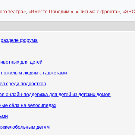
ого театра»
,
«Вместе Победим!»
,
«Письма с фронта»
,
«SPO
м разделе форума
животных для детей
ют пожилым людям с гаджетами
ел среди подростков
я онлайн-поддержка для детей из детских домов
нные сёла на велосипедах
тьми
и тяжелобольным детям