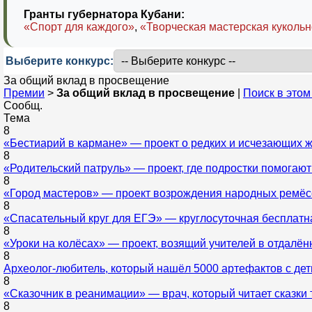
Гранты губернатора Кубани:
«Спорт для каждого»
,
«Творческая мастерская кукольн
Выберите конкурс:
За общий вклад в просвещение
Премии
>
За общий вклад в просвещение
|
Поиск в это
Сообщ.
Тема
8
«Бестиарий в кармане» — проект о редких и исчезающих 
8
«Родительский патруль» — проект, где подростки помога
8
«Город мастеров» — проект возрождения народных ремёс
8
«Спасательный круг для ЕГЭ» — круглосуточная бесплатна
8
«Уроки на колёсах» — проект, возящий учителей в отдалё
8
Археолог-любитель, который нашёл 5000 артефактов с де
8
«Сказочник в реанимации» — врач, который читает сказк
8