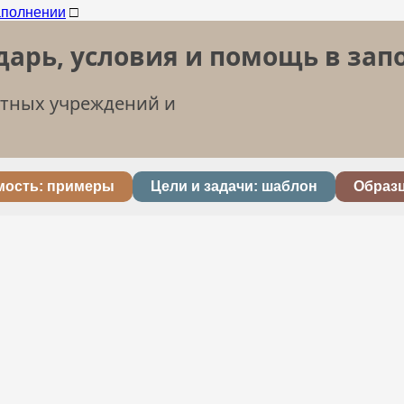
□
дарь, условия и помощь в за
етных учреждений и
мость: примеры
Цели и задачи: шаблон
Образ