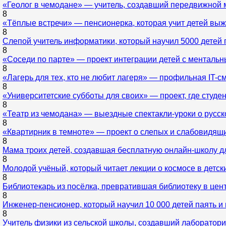
«Геолог в чемодане» — учитель, создавший передвижной 
8
«Тёплые встречи» — пенсионерка, которая учит детей выжи
8
Слепой учитель информатики, который научил 5000 детей 
8
«Соседи по парте» — проект интеграции детей с ментал
8
«Лагерь для тех, кто не любит лагеря» — профильная IT-с
8
«Университетские субботы для своих» — проект, где студе
8
«Театр из чемодана» — выездные спектакли-уроки о русск
8
«Квартирник в темноте» — проект о слепых и слабовидящ
8
Мама троих детей, создавшая бесплатную онлайн-школу дл
8
Молодой учёный, который читает лекции о космосе в детск
8
Библиотекарь из посёлка, превратившая библиотеку в цен
8
Инженер-пенсионер, который научил 10 000 детей паять и
8
Учитель физики из сельской школы, создавший лаборатори