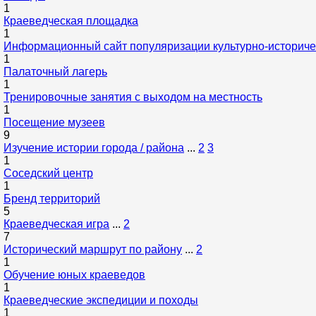
1
Краеведческая площадка
1
Информационный сайт популяризации культурно-историче
1
Палаточный лагерь
1
Тренировочные занятия с выходом на местность
1
Посещение музеев
9
Изучение истории города / района
...
2
3
1
Соседский центр
1
Бренд территорий
5
Краеведческая игра
...
2
7
Исторический маршрут по району
...
2
1
Обучение юных краеведов
1
Краеведческие экспедиции и походы
1