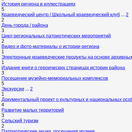
История региона в иллюстрациях
5
Краеведческий центр / Школьный краеведческий клуб
...
2
2
День города / района
3
Цикл региональных патриотических мероприятий
2
Видео и фото-материалы о истории региона
1
Электронные краеведческие продукты на основе архивны
1
Издание книги о героических страницах истории района
3
Посещение музейно-мемориальных комплексов
5
Экскурсии
...
2
1
Документальный проект о культурных и национальных осо
4
Развитие малых территорий
3
Сельский туризм
2
Патриотические акции, посещения музеев