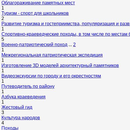
Облагораживание памятных мест
1
Туризм - спорт для школьников
2
Развитие туризма и гостеприимства, популяризация и ра
1
Спортивно-краеведческие походы, в том числе по местам
5
Военно-патриотический поход
...
2
1
Межрегиональная патриотическая экспедиция
1
Изготовление 3D моделей архитектурный памятников
1
Видеоэкскурсии по городу и его окрестностям
1
Путеводитель по району
1
Азбука краеведения
1
Жестовый гид
3
Культура народов
4
Походы