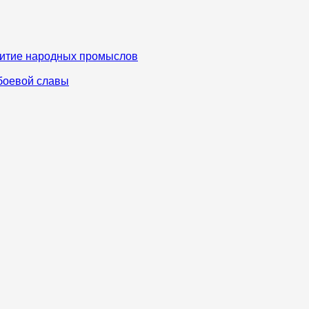
звитие народных промыслов
 боевой славы