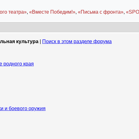
ого театра»
,
«Вместе Победим!»
,
«Письма с фронта»
,
«SPO
альная культура
|
Поиск в этом разделе форума
е родного края
и и боевого оружия