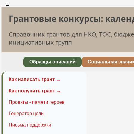
□
Грантовые конкурсы: кален
Справочник грантов для НКО, ТОС, бюдж
инициативных групп
Образцы описаний
Социальная значи
Как написать грант →
Как получить грант →
Проекты - памяти героев
Генератор цели
Письма поддержки