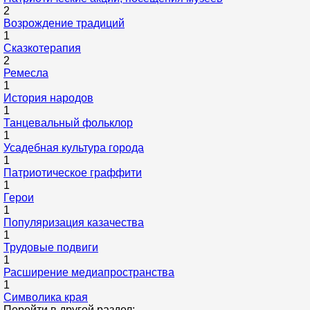
2
Возрождение традиций
1
Сказкотерапия
2
Ремесла
1
История народов
1
Танцевальный фольклор
1
Усадебная культура города
1
Патриотическое граффити
1
Герои
1
Популяризация казачества
1
Трудовые подвиги
1
Расширение медиапространства
1
Символика края
Перейти в другой раздел: