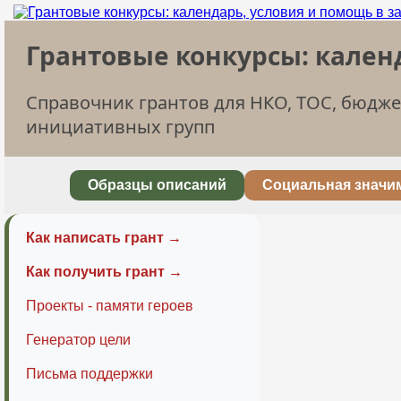
Грантовые конкурсы: кален
Справочник грантов для НКО, ТОС, бюдж
инициативных групп
Образцы описаний
Социальная значи
Как написать грант →
Как получить грант →
Проекты - памяти героев
Генератор цели
Письма поддержки