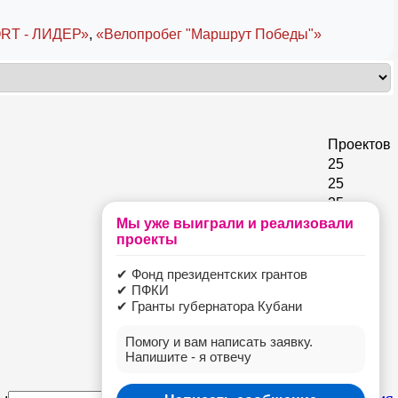
RT - ЛИДЕР»
,
«Велопробег "Маршрут Победы"»
Проектов
25
25
25
25
Мы уже выиграли и реализовали
проекты
25
25
✔ Фонд президентских грантов
25
✔ ПФКИ
25
✔ Гранты губернатора Кубани
25
25
Помогу и вам написать заявку.
Напишите - я отвечу