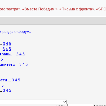
ого театра»
,
«Вместе Победим!»
,
«Письма с фронта»
,
«SPO
ом разделе форума
...
3
4
5
...
3
4
5
страны
...
3
4
5
5
алитета
...
3
4
5
ости
...
3
4
5
4
5
...
3
4
5