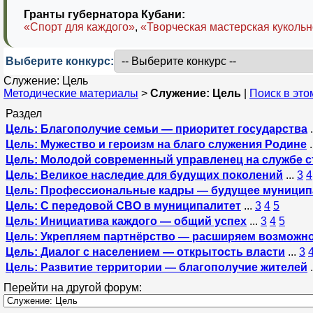
Гранты губернатора Кубани:
«Спорт для каждого»
,
«Творческая мастерская кукольн
Выберите конкурс:
Служение: Цель
Методические материалы
>
Служение: Цель
|
Поиск в эт
Раздел
Цель: Благополучие семьи — приоритет государства
Цель: Мужество и героизм на благо служения Родине
Цель: Молодой современный управленец на службе 
Цель: Великое наследие для будущих поколений
...
3
4
Цель: Профессиональные кадры — будущее муницип
Цель: С передовой СВО в муниципалитет
...
3
4
5
Цель: Инициатива каждого — общий успех
...
3
4
5
Цель: Укрепляем партнёрство — расширяем возможн
Цель: Диалог с населением — открытость власти
...
3
Цель: Развитие территории — благополучие жителей
Перейти на другой форум: