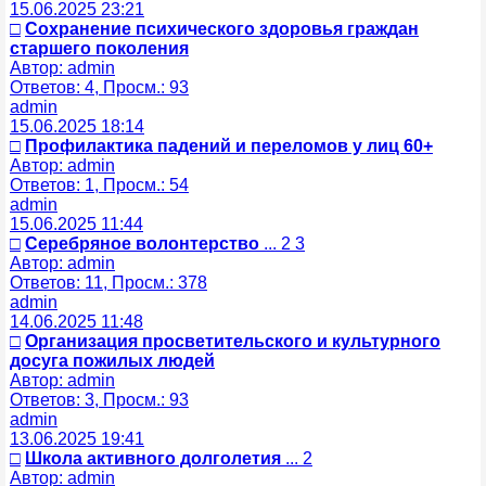
15.06.2025 23:21
□
Сохранение психического здоровья граждан
старшего поколения
Автор: admin
Ответов: 4, Просм.: 93
admin
15.06.2025 18:14
□
Профилактика падений и переломов у лиц 60+
Автор: admin
Ответов: 1, Просм.: 54
admin
15.06.2025 11:44
□
Серебряное волонтерство
... 2 3
Автор: admin
Ответов: 11, Просм.: 378
admin
14.06.2025 11:48
□
Организация просветительского и культурного
досуга пожилых людей
Автор: admin
Ответов: 3, Просм.: 93
admin
13.06.2025 19:41
□
Школа активного долголетия
... 2
Автор: admin