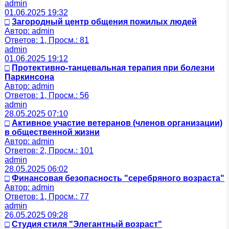
admin
01.06.2025 19:32
□
Загородный центр общения пожилых людей
Автор: admin
Ответов: 1, Просм.: 81
admin
01.06.2025 19:12
□
Протективно-танцевальная терапия при болезни
Паркинсона
Автор: admin
Ответов: 1, Просм.: 56
admin
28.05.2025 07:10
□
Активное участие ветеранов (членов организации)
в общественной жизни
Автор: admin
Ответов: 2, Просм.: 101
admin
28.05.2025 06:02
□
Финансовая безопасность "серебряного возраста"
Автор: admin
Ответов: 1, Просм.: 77
admin
26.05.2025 09:28
□
Студия стиля "Элегантный возраст"