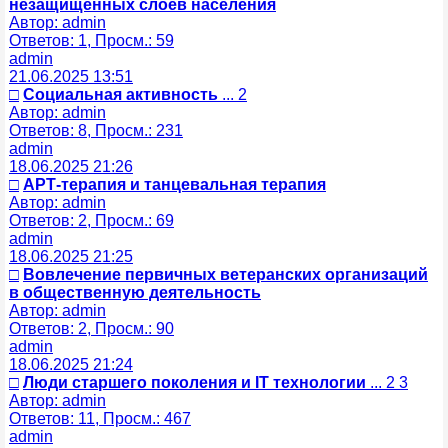
незащищенных слоев населения
Автор: admin
Ответов: 1, Просм.: 59
admin
21.06.2025 13:51
□
Социальная активность
... 2
Автор: admin
Ответов: 8, Просм.: 231
admin
18.06.2025 21:26
□
АРТ-терапия и танцевальная терапия
Автор: admin
Ответов: 2, Просм.: 69
admin
18.06.2025 21:25
□
Вовлечение первичных ветеранских организаций
в общественную деятельность
Автор: admin
Ответов: 2, Просм.: 90
admin
18.06.2025 21:24
□
Люди старшего поколения и IT технологии
... 2 3
Автор: admin
Ответов: 11, Просм.: 467
admin