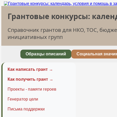
Грантовые конкурсы: кален
Справочник грантов для НКО, ТОС, бюдж
инициативных групп
Образцы описаний
Социальная значи
Как написать грант →
Как получить грант →
Проекты - памяти героев
Генератор цели
Письма поддержки