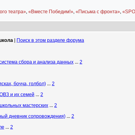
ого театра»
,
«Вместе Победим!»
,
«Письма с фронта»
,
«SPO
школа
|
Поиск в этом разделе форума
система сбора и анализа данных
...
2
сках, бочча, голбол)
...
2
ОВЗ и их семей
...
2
 школьных мастерских
...
2
нный дневник сопровождения)
...
2
ле
...
2