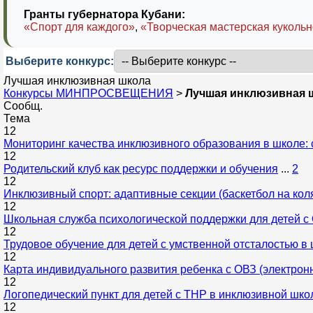
Гранты губернатора Кубани:
«Спорт для каждого»
,
«Творческая мастерская кукольн
Выберите конкурс:
Лучшая инклюзивная школа
Конкурсы МИНПРОСВЕЩЕНИЯ
>
Лучшая инклюзивная 
Сообщ.
Тема
12
Мониторинг качества инклюзивного образования в школе: 
12
Родительский клуб как ресурс поддержки и обучения
...
2
12
Инклюзивный спорт: адаптивные секции (баскетбол на коля
12
Школьная служба психологической поддержки для детей с 
12
Трудовое обучение для детей с умственной отсталостью в
12
Карта индивидуального развития ребенка с ОВЗ (электро
12
Логопедический пункт для детей с ТНР в инклюзивной шко
12