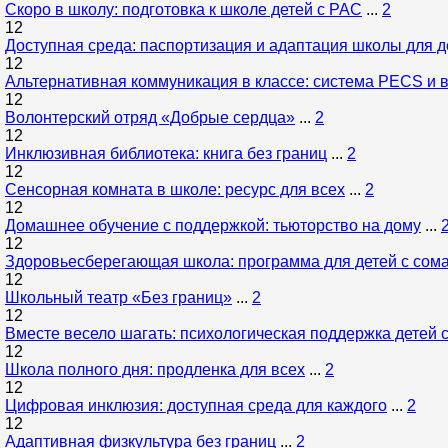
Скоро в школу: подготовка к школе детей с РАС
...
2
12
Доступная среда: паспортизация и адаптация школы для 
12
Альтернативная коммуникация в классе: система PECS и 
12
Волонтерский отряд «Добрые сердца»
...
2
12
Инклюзивная библиотека: книга без границ
...
2
12
Сенсорная комната в школе: ресурс для всех
...
2
12
Домашнее обучение с поддержкой: тьюторство на дому
...
12
Здоровьесберегающая школа: программа для детей с сом
12
Школьный театр «Без границ»
...
2
12
Вместе весело шагать: психологическая поддержка детей с
12
Школа полного дня: продленка для всех
...
2
12
Цифровая инклюзия: доступная среда для каждого
...
2
12
Адаптивная физкультура без границ
...
2