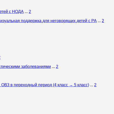
детей с НОДА
...
2
визуальная поддержка для неговорящих детей с РА
...
2
2
атическими заболеваниями
...
2
 ОВЗ в переходный период (4 класс → 5 класс)
...
2